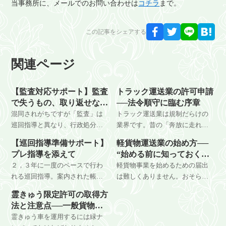
当事務所に、メールでのお問い合わせは
コチラ
まで。
この記事をシェアする
関連ページ
【監査対応サポート】監査
トラック運送業の許可申請
で失うもの、取り返せない
──法令順守に臨む序章
もの
混同されがちですが「監査」は
トラック運送業は規制だらけの
巡回指導と異なり、行政処分が
業界です。昔の「奔放に走れば
されるかどうかの分かれ道で
走るだけ稼げことができた」時
【巡回指導準備サポート】
軽貨物運送業の始め方──
す。監査のきっかけはほとんど
代は「規制によって走りたくて
プレ指導を添えて
“始める前に知っておくべ
突発理由です。短期決戦で臨ま
も走れない」時代に変わってい
きこと”
２，３年に一度のペースで行わ
軽貨物事業を始めるための届出
ないと傷口は広がるばかり。
ます。許可申請はその「規制」
れる巡回指導。案内された帳票
は難しくありません。おそらく
が垣間見える、これから続く法
類を準備して当日を迎えればい
自力でも出来てしまうでしょ
令順守の幕開けです。
霊きゅう限定許可の取得方
いわけですが、それと法令順守
う。参入が簡単だからこそ継続
法と注意点──一般貨物許
できているかは別のお話し。慣
することは難しいです。始めた
可との違いも解説
霊きゅう車を運用するには緑ナ
れていないと「指定された帳票
後の難しさを、始める前に知っ