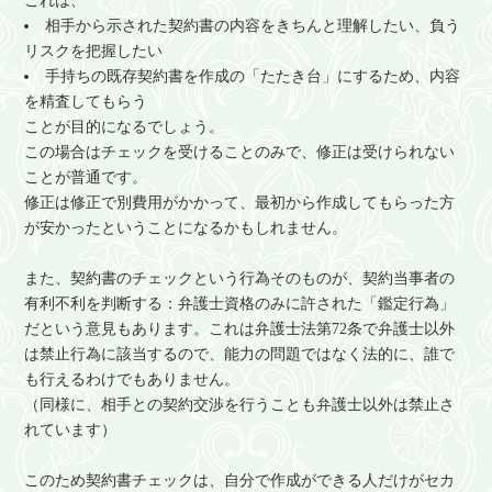
これは、
相手から示された契約書の内容をきちんと理解したい、負う
リスクを把握したい
手持ちの既存契約書を作成の「たたき台」にするため、内容
を精査してもらう
ことが目的になるでしょう。
この場合はチェックを受けることのみで、修正は受けられない
ことが普通です。
修正は修正で別費用がかかって、最初から作成してもらった方
が安かったということになるかもしれません。
また、契約書のチェックという行為そのものが、契約当事者の
有利不利を判断する：弁護士資格のみに許された「鑑定行為」
だという意見もあります。これは弁護士法第72条で弁護士以外
は禁止行為に該当するので、能力の問題ではなく法的に、誰で
も行えるわけでもありません。
（同様に、相手との契約交渉を行うことも弁護士以外は禁止さ
れています）
このため契約書チェックは、自分で作成ができる人だけがセカ