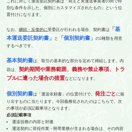
これに対して運送委託契約書は「荷主と実運送事業者の間で特
別な条件を示した、個別にカスタマイズされたもの」という位
置付けになります。
「基
なお、
継続・反復的に
受委託が行われる場合、契約書は
本運送委託契約書」
「個別契約書」
と
の2種類を用意
するべきです。
基本契約書
は、取引の基本的な部分を定めて締結します。内
契約期間や業務範囲、義務や禁止事項、トラ
容は、
ブルに遭った場合の措置
などになります。
個別契約書
発注ごと
は「運送依頼書」の位置付けで、
に振
り出すものに当たります。今回義務化されたのはこちらで、次
の事項が必須記載事項となります。
必須記載事項
運送役務の内容と対価
運送契約に荷役作業・附帯業務が含まれる場合は、その内容