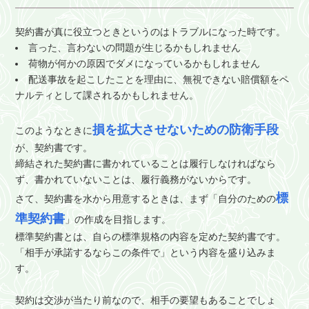
契約書が真に役立つときというのはトラブルになった時です。
言った、言わないの問題が生じるかもしれません
荷物が何かの原因でダメになっているかもしれません
配送事故を起こしたことを理由に、無視できない賠償額をペ
ナルティとして課されるかもしれません。
損を拡大させないための防衛手段
このようなときに
が、契約書です。
締結された契約書に書かれていることは履行しなければなら
ず、書かれていないことは、履行義務がないからです。
標
さて、契約書を水から用意するときは、まず「自分のための
準契約書
」の作成を目指します。
標準契約書とは、自らの標準規格の内容を定めた契約書です。
「相手が承諾するならこの条件で」という内容を盛り込みま
す。
契約は交渉が当たり前なので、相手の要望もあることでしょ