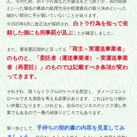
ん。そのため、白トラ行為などの違法をどう防ぐか、荷の毀損
といった場合の事故の処理方法や賠償責任の取り決めといった
細かい部分に手が届いていないことがあります。
白トラ行為を知って依
※2025年6月に改正法が採択され、
頼した側にも刑事罰が及ぶ
ことが確定しました。
「荷主－実運送事業者」
また、運送委託契約と言っても
のものと、「委託者（運送事業者）－実運送事業
者（再委託）」のものでは記載すべき条項が変わ
ってきます。
それぞれ、様々なトラブルのケースを想定し、ダメージコント
ロールできる道筋を考える必要があります。これはかなり細か
い作業になります。けれども、自分のビジネスのリスク潰し作
業でもあるので一番の頑張りどころでもあります。
手持ちの契約書の内容を見直してみ
第一歩として、