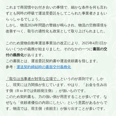
これまで商習慣やお付き合いの事情で、細かな条件を何も言わ
ずとも阿吽の呼吸で運送受委託をしてこられた事業者さまもい
らっしゃるでしょう。
しかし、物流2024年問題の警鐘が鳴らされ、物流の労務環境を
改善すべく、取引の適性化も政策として取り上げられました。
このため貨物自動車運送事業法の改正により、2025年4月1日か
らいくつかの義務が始まりました。そのなかの一つに
書面の交
付の義務化
があります。
この書面とは、運送委託契約書や運送依頼書を指します。
参考：
運送契約締結時の書面交付義務化
「取引は当事者が対等な立場で」
というのが原則です。しか
し、現実には力関係が生じています。やはり、「お金を生み出
す側（B to Bでは依頼発注側）」が強いものです。
このため契約書も、力の強い側が用意することが多いです。な
ぜなら「依頼者優位の内容にしたい」という意図があるからで
す。物流では、荷主側（依頼主）が振り出すことが多いです。